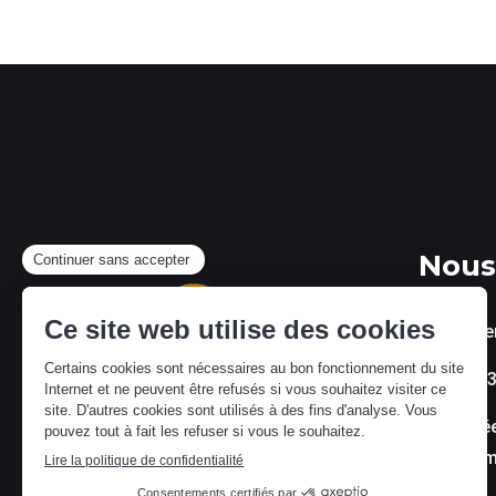
Nous
resto@te
081 303 
Chaussée
5100 Ja