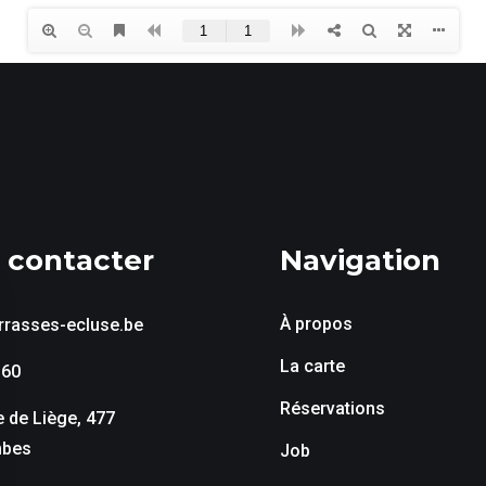
 contacter
Navigation
À propos
rrasses-ecluse.be
La carte
360
Réservations
 de Liège, 477
mbes
Job